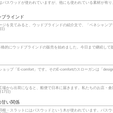
バスウッドが使われていますが、他にも使われている素材が有ります。
ンブラインド
ージを見てみると、ウッドブラインドの紹介文で、「ベネシャンブ
3日)
ら本格的にウッドブラインドの販売を始めました。今日まで継続して販
E-comfort」です。そのE-comfortのスローガンは「design for
工場から出荷になると、船便で日本に届きます。私たちのお店・倉
月17日)
の甘い関係
羽根・スラットにはバスウッドという木が使われています。バスウ