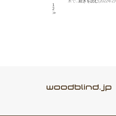
木で...
続きを読む
(2022年2
1
2
≫