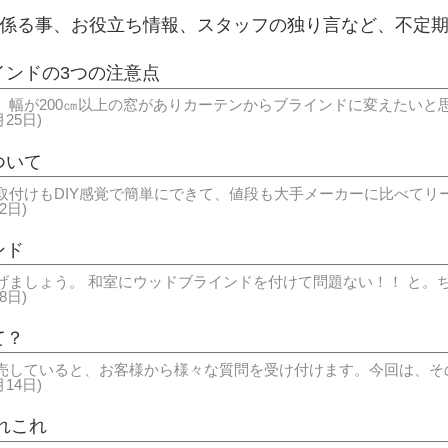
係る事、お役立ち情報、スタッフの独り言など、不定
インドの3つの注意点
、幅が200㎝以上の窓がありカーテンからブラインドに変えたいと
月25日)
ついて
取付けもDIY感覚で簡単にできて、値段も大手メーカーに比べてリ
2日)
ンド
げましょう。 和室にウッドブラインドを付けて問題ない！！ と。
8日)
て？
売していると、お客様から様々な質問を受け付けます。今回は、そ
月14日)
れこれ