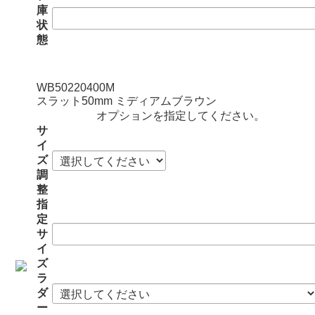
庫
状
態
WB50220400M
スラット50mm ミディアムブラウン
オプションを指定してください。
サ
イ
ズ
調
整
指
定
サ
イ
ズ
ラ
ダ
ー