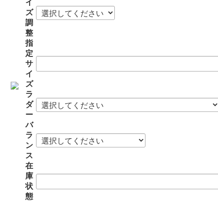
イ
ズ
調
整
指
定
サ
イ
ズ
ラ
ダ
ー
バ
ラ
ン
ス
在
庫
状
態