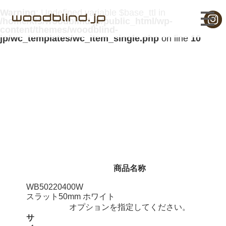
Warning
: Undefined variable $base_ttl in
/home/kf3/woodblind.jp/public_html/wp-
content/themes/woodblind-
jp/wc_templates/wc_item_single.php
on line
10
ウッドブラインド 220x400cm
商品名称
WB50220400W
スラット50mm ホワイト
オプションを指定してください。
サ