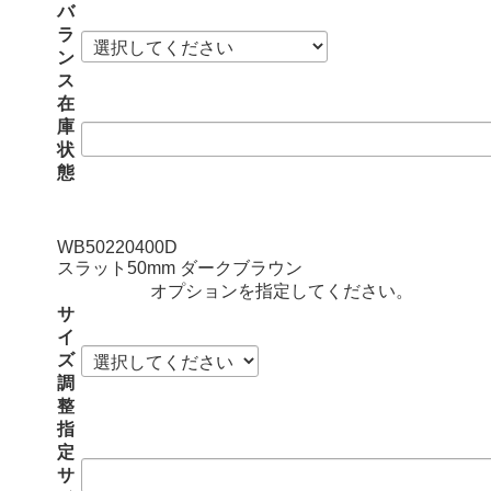
バ
ラ
ン
ス
在
庫
状
態
WB50220400D
スラット50mm ダークブラウン
オプションを指定してください。
サ
イ
ズ
調
整
指
定
サ