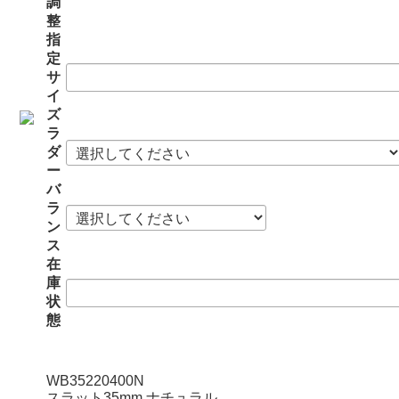
調
整
指
定
サ
イ
ズ
ラ
ダ
ー
バ
ラ
ン
ス
在
庫
状
態
WB35220400N
スラット35mm ナチュラル