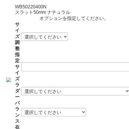
WB50220400N
スラット50mm ナチュラル
オプションを指定してください。
サ
イ
ズ
調
整
指
定
サ
イ
ズ
ラ
ダ
ー
バ
ラ
ン
ス
在