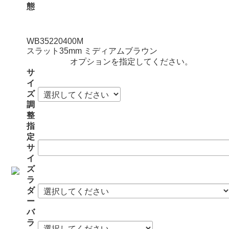
態
WB35220400M
スラット35mm ミディアムブラウン
オプションを指定してください。
サ
イ
ズ
調
整
指
定
サ
イ
ズ
ラ
ダ
ー
バ
ラ