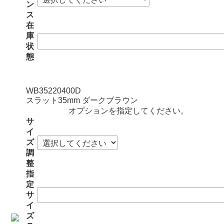
ン
ス
在
庫
状
態
WB35220400D
スラット35mm ダークブラウン
オプションを指定してください。
サ
イ
ズ
調
整
指
定
サ
イ
ズ