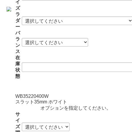
イ
ズ
ラ
ダ
ー
バ
ラ
ン
ス
在
庫
状
態
WB35220400W
スラット35mm ホワイト
オプションを指定してください。
サ
イ
ズ