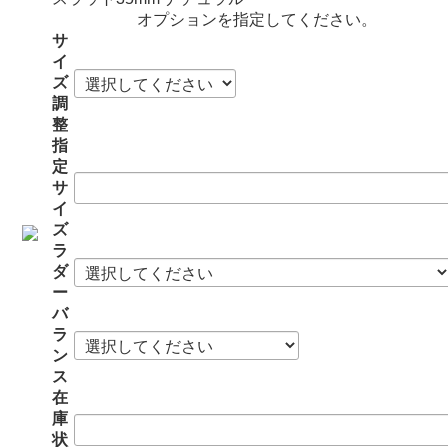
オプションを指定してください。
サ
イ
ズ
調
整
指
定
サ
イ
ズ
ラ
ダ
ー
バ
ラ
ン
ス
在
庫
状