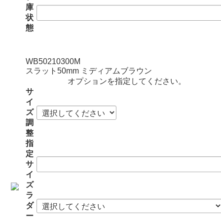
庫
状
態
WB50210300M
スラット50mm ミディアムブラウン
オプションを指定してください。
サ
イ
ズ
調
整
指
定
サ
イ
ズ
ラ
ダ
ー