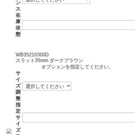
ン
ス
在
庫
状
態
WB35210300D
スラット35mm ダークブラウン
オプションを指定してください。
サ
イ
ズ
調
整
指
定
サ
イ
ズ