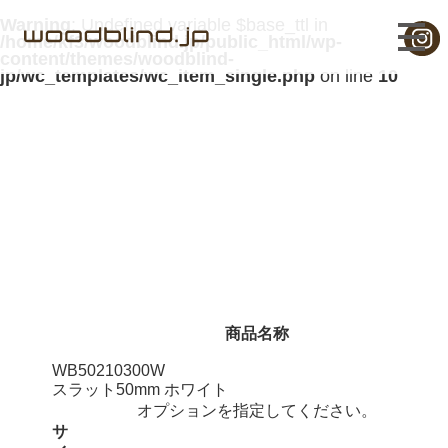
Warning
: Undefined variable $base_ttl in
/home/kf3/woodblind.jp/public_html/wp-
content/themes/woodblind-
jp/wc_templates/wc_item_single.php
on line
10
ウッドブラインド 210x300cm
商品名称
WB50210300W
スラット50mm ホワイト
オプションを指定してください。
サ