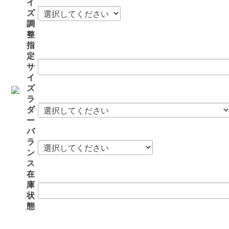
イ
ズ
調
整
指
定
サ
イ
ズ
ラ
ダ
ー
バ
ラ
ン
ス
在
庫
状
態