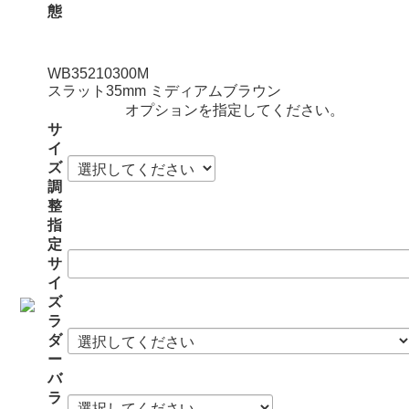
態
WB35210300M
スラット35mm ミディアムブラウン
オプションを指定してください。
サ
イ
ズ
調
整
指
定
サ
イ
ズ
ラ
ダ
ー
バ
ラ