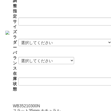
調
整
指
定
サ
イ
ズ
ラ
ダ
ー
バ
ラ
ン
ス
在
庫
状
態
WB35210300N
スラット35mm ナチュラル