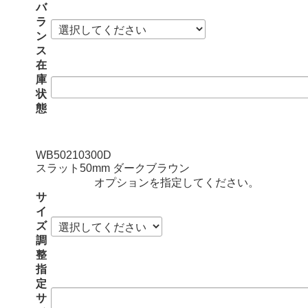
バ
ラ
ン
ス
在
庫
状
態
WB50210300D
スラット50mm ダークブラウン
オプションを指定してください。
サ
イ
ズ
調
整
指
定
サ