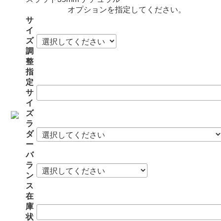
オプションを指定してください。
サ
イ
ズ
調
整
指
定
サ
イ
ズ
ラ
ダ
ー
バ
ラ
ン
ス
在
庫
状