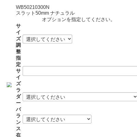
WB50210300N
スラット50mm ナチュラル
オプションを指定してください。
サ
イ
ズ
調
整
指
定
サ
イ
ズ
ラ
ダ
ー
バ
ラ
ン
ス
在