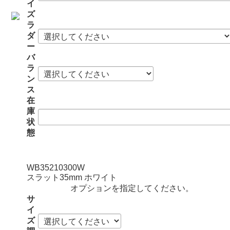
イ
ズ
ラ
ダ
ー
バ
ラ
ン
ス
在
庫
状
態
WB35210300W
スラット35mm ホワイト
オプションを指定してください。
サ
イ
ズ