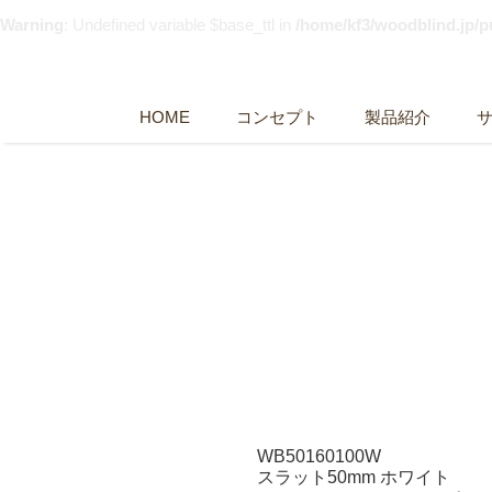
Warning
: Undefined variable $base_ttl in
/home/kf3/woodblind.jp/
HOME
コンセプト
製品紹介
WB50160100W
スラット50mm ホワイト