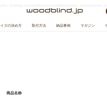
public_html/wp-content/themes/woodblind-jp/wc_templates/wc_i
サイズの決め方
取付方法
納品事例
マガジン
ウッドブラインド 160x100cm
商品名称