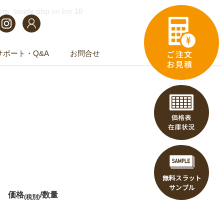
tem_single.php
on line
10
サポート・Q&A
お問合せ
価格
/数量
(税別)