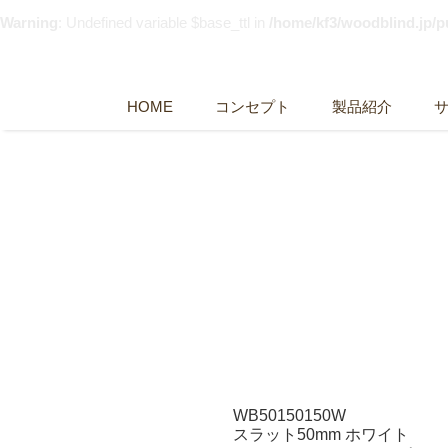
Warning
: Undefined variable $base_ttl in
/home/kf3/woodblind.jp/
HOME
コンセプト
製品紹介
WB50150150W
スラット50mm ホワイト