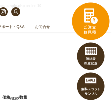
tem_single.php
on line
10
サポート・Q&A
お問合せ
価格
/数量
(税別)