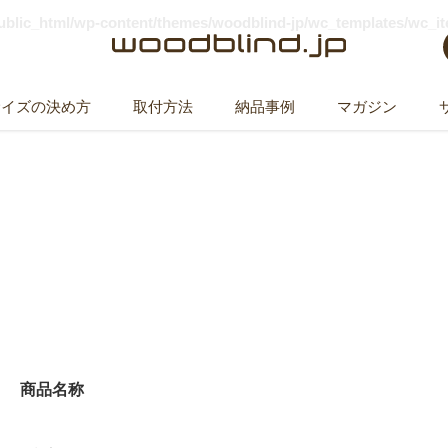
public_html/wp-content/themes/woodblind-jp/wc_templates/wc_i
サイズの決め方
取付方法
納品事例
マガジン
ウッドブラインド 150x150cm
商品名称