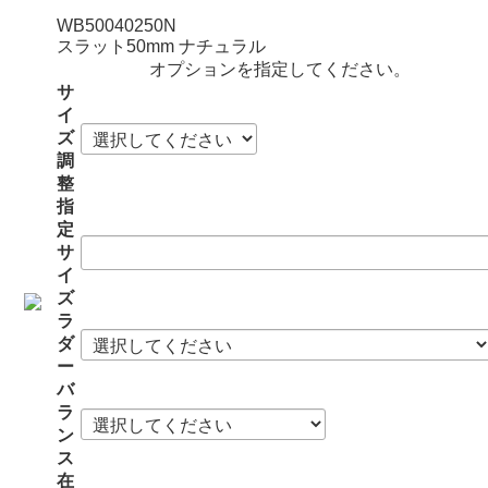
WB50040250N
スラット50mm ナチュラル
オプションを指定してください。
サ
イ
ズ
調
整
指
定
サ
イ
ズ
ラ
ダ
ー
バ
ラ
ン
ス
在