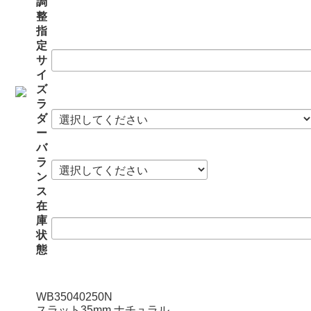
調
整
指
定
サ
イ
ズ
ラ
ダ
ー
バ
ラ
ン
ス
在
庫
状
態
WB35040250N
スラット35mm ナチュラル