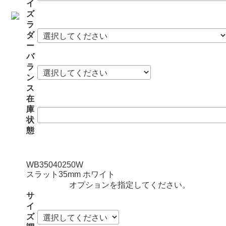
イ
ズ
ラ
ダ
ー
バ
ラ
ン
ス
在
庫
状
態
WB35040250W
スラット35mm ホワイト
オプションを指定してください。
サ
イ
ズ