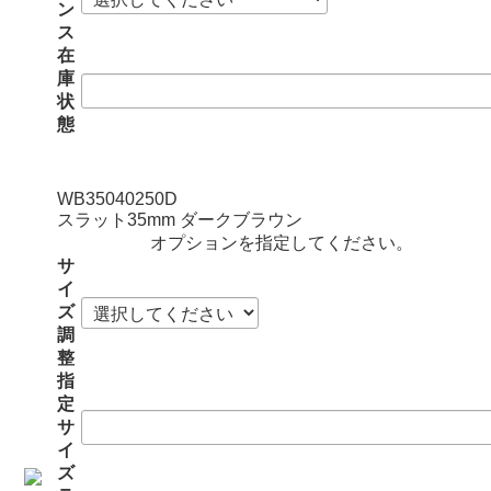
ン
ス
在
庫
状
態
WB35040250D
スラット35mm ダークブラウン
オプションを指定してください。
サ
イ
ズ
調
整
指
定
サ
イ
ズ