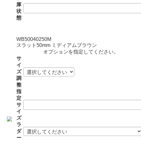
庫
状
態
WB50040250M
スラット50mm ミディアムブラウン
オプションを指定してください。
サ
イ
ズ
調
整
指
定
サ
イ
ズ
ラ
ダ
ー