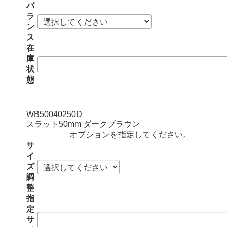
バ
ラ
ン
ス
在
庫
状
態
WB50040250D
スラット50mm ダークブラウン
オプションを指定してください。
サ
イ
ズ
調
整
指
定
サ