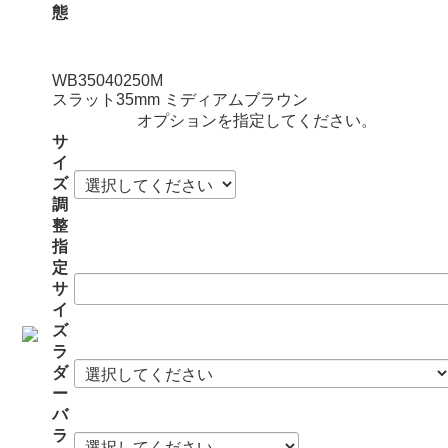
態
WB35040250M
スラット35mm ミディアムブラウン
オプションを指定してください。
サ
イ
ズ
調
整
指
定
サ
イ
ズ
ラ
ダ
ー
バ
ラ