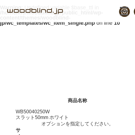
Warning
: Undefined variable $base_ttl in
/home/kf3/woodblind.jp/public_html/wp-
content/themes/woodblind-
jp/wc_templates/wc_item_single.php
on line
10
ウッドブラインド 40x250cm
商品名称
WB50040250W
スラット50mm ホワイト
オプションを指定してください。
サ