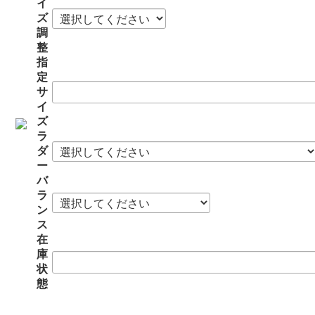
イ
ズ
調
整
指
定
サ
イ
ズ
ラ
ダ
ー
バ
ラ
ン
ス
在
庫
状
態