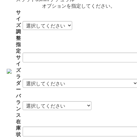
オプションを指定してください。
サ
イ
ズ
調
整
指
定
サ
イ
ズ
ラ
ダ
ー
バ
ラ
ン
ス
在
庫
状