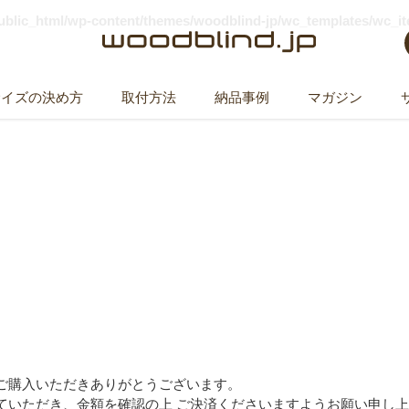
public_html/wp-content/themes/woodblind-jp/wc_templates/wc_i
サイズの決め方
取付方法
納品事例
マガジン
WB昇降コード（7/22迄）
ご購入いただきありがとうございます。
ていただき、金額を確認の上 ご決済くださいますようお願い申し