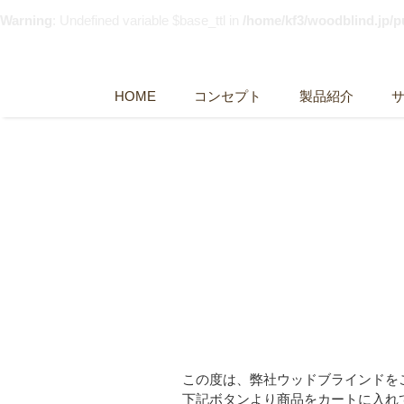
Warning
: Undefined variable $base_ttl in
/home/kf3/woodblind.jp/
HOME
コンセプト
製品紹介
この度は、弊社ウッドブラインドを
下記ボタンより商品をカートに入れ