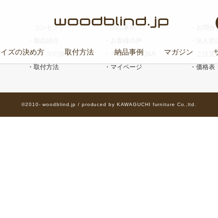
コンセプト
納品事例
お問合
製品紹介
お客様の声
法人窓
サイズの決め方
取付方法
納品事例
マガジン
サイズの決め方
サポート・Q&A
ご注文
取付方法
マイページ
価格表
©2010- woodblind.jp / produced by KAWAGUCHI furniture Co.,ltd.